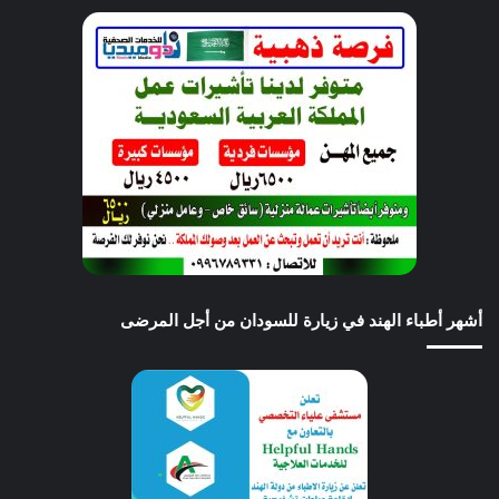
أشهر أطباء الهند في زيارة للسودان من أجل المرضى