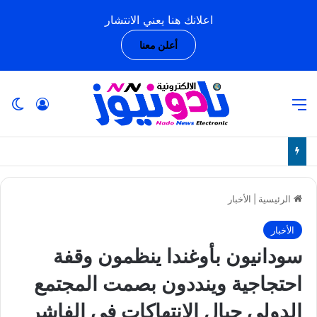
اعلانك هنا يعني الانتشار
أعلن معنا
القائمة
تسجيل ا
ال
الرئيسية
|
الأخبار
الأخبار
سودانيون بأوغندا ينظمون وقفة
احتجاجية وينددون بصمت المجتمع
الدولي حيال الانتهاكات في الفاشر