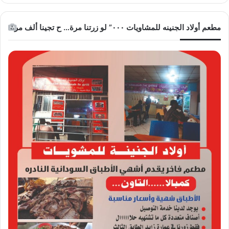
مطعم أولاد الجنينه للمشاويات ٠٠٠” لو زرتنا مرة… ح تجينا ألف مرة