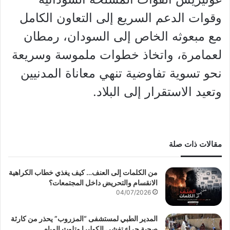
وقوات الدعم السريع إلى التعاون الكامل
مع مبعوثه الخاص إلى السودان، رمطان
لعمامرة، واتخاذ خطوات ملموسة وسريعة
نحو تسوية تفاوضية تنهي معاناة المدنيين
وتعيد الاستقرار إلى البلاد.
مقالات ذات صلة
من الكلمات إلى العنف… كيف يغذي خطاب الكراهية
الانقسام والتحريض داخل المجتمعات؟
04/07/2026
المدير الطبي لمستشفى “المزروب” يحذر من كارثة
صحية جراء تفشي الكوليرا وتلوث المياه