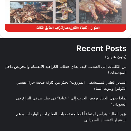
Recent Posts
(بدون عنوان)
من الكلمات إلى العنف… كيف يغذي خطاب الكراهية الانقسام والتحريض داخل
المجتمعات؟
المدير الطبي لمستشفى “المزروب” يحذر من كارثة صحية جراء تفشي
الكوليرا وتلوث المياه
لماذا تحول الحياد ورفض الحرب إلى ” خيانة” في نظر طرفي النزاع في
السودان؟
وزير المالية يترأس اجتماعاً لمعالجة تحديات الصادرات والواردات ودعم
استقرار الاقتصاد السوداني