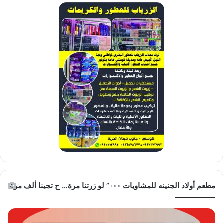
مطعم أولاد الجنينه للمشاويات ٠٠٠” لو زرتنا مرة… ح تجينا ألف مرة