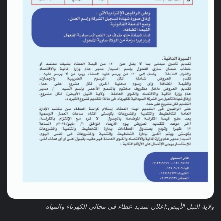
ولاية النيل الأبيض:إعلان تمديد عطاء فى مجالى الكهرباء والمياه