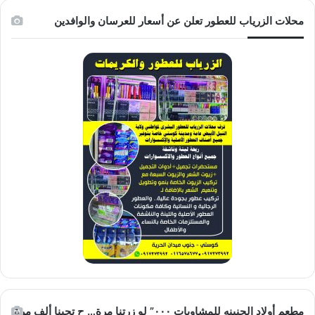
محلات الزرياب للعطور تعلن عن أسعار للعرسان والوافدين
مطعم أولاد الجنينه للمشاويات ٠٠٠” لو زرتنا مرة… ح تجينا ألف مرة